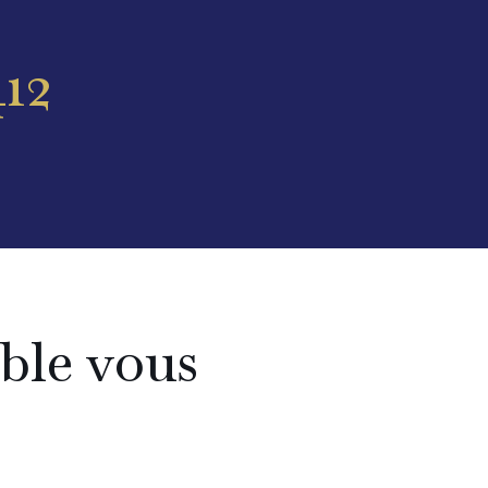
412
able vous