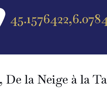
45.1576422,6.078
, De la Neige à la T