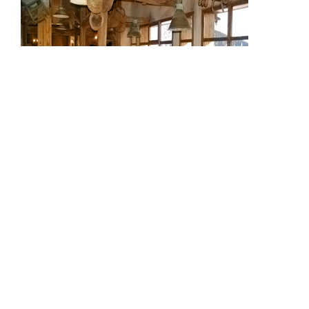
La Grange
Restaurant de montagne
Voir le site
Liens utiles
Devenir Partenaire ou Annonceur