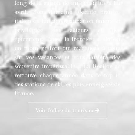
long de la saison de mi-décembre à fin
avril. Son domaine skiable franco-
italien en fait une destination unique et
privilégiée des skieurs et des
épicuriens. Passer la frontière à ski est
un moment fort qui marquera à coup
sûr vos vacances et vous laissera des
souvenirs impérissables.. La Rosière se
retrouve chaque année dans le top 10
des stations de ski les plus enneigées de
France.
Voir l'office du tourisme